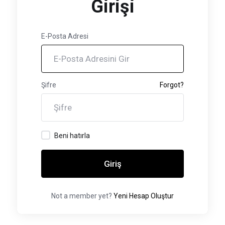
Girişi
E-Posta Adresi
Şifre
Forgot?
Beni hatırla
Giriş
Not a member yet?
Yeni Hesap Oluştur