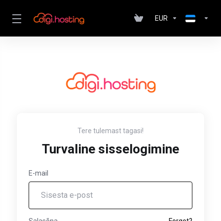
EUR
Tere tulemast tagasi!
Turvaline sisselogimine
E-mail
Salasõna
Forgot?